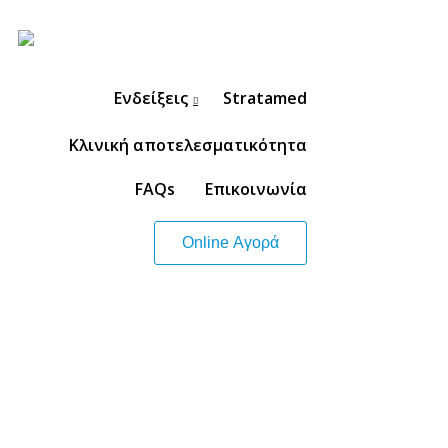
Ενδείξεις
Stratamed
Κλινική αποτελεσματικότητα
FAQs
Επικοινωνία
Online Αγορά
27
23
OCTOBER
OCTOBER
2017
2017
ISDS
DASIL 6TH
BANGKOK
WORLD
2017
CONGRESS
SHANGHAI