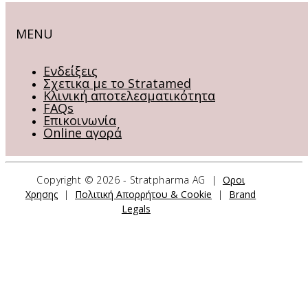
MENU
Ενδείξεις
Σχετικα με το Stratamed
Κλινική αποτελεσματικότητα
FAQs
Επικοινωνία
Online αγορά
Copyright ©
2026 - Stratpharma AG |
Οροι
ΕΠΙΚΟΙΝΩΝΗΣΤΕ ΜΑΖΙ ΜΑΣ
Χρησης
|
Πολιτική Απορρήτου & Cookie
|
Brand
Legals
Stratpharma AG
Aeschenvorstadt 57
4051 Basel
Switzerland