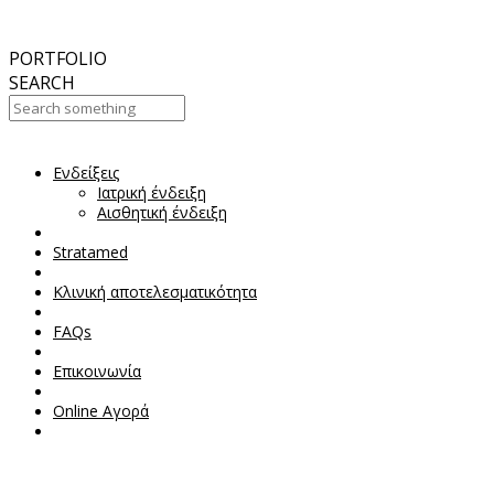
September
2017
Aesthetic Everything Award 2017
PORTFOLIO
SEARCH
Ενδείξεις
Your Cart Is Empty!
Ιατρική ένδειξη
Αισθητική ένδειξη
Stratamed
Κλινική αποτελεσματικότητα
FAQs
Επικοινωνία
Online Αγορά