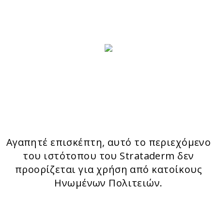
CONTACT FORM
ΤΑ ΠΡΟΙΟΝΤΑ ΜΑΣ
Stratamark
Strataderm
StrataXRT
Stratacel
StrataCTX
Αγαπητέ επισκέπτη, αυτό το περιεχόμενο
του ιστότοπου του Strataderm δεν
προορίζεται για χρήση από κατοίκους
Ηνωμένων Πολιτειών.