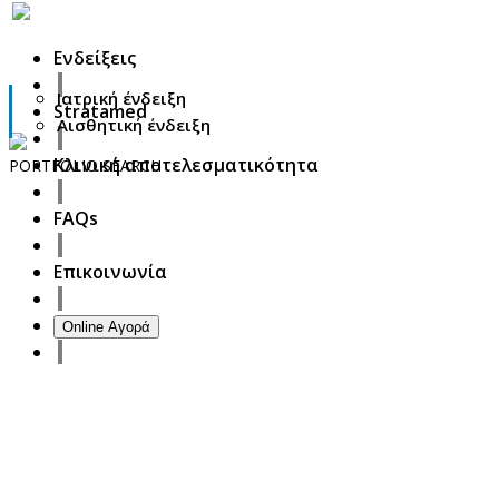
Ενδείξεις
Ιατρική ένδειξη
Stratamed
Αισθητική ένδειξη
Κλινική αποτελεσματικότητα
PORTFOLIO
SEARCH
27
FAQs
October
2017
ISDS Bangkok 2017
Επικοινωνία
23
October
2017
Dasil 6th World Congress Shanghai 2017
Online Αγορά
22
October
2017
ISSAKS New York 2017
20
October
2017
ABC 15 Arizona
18