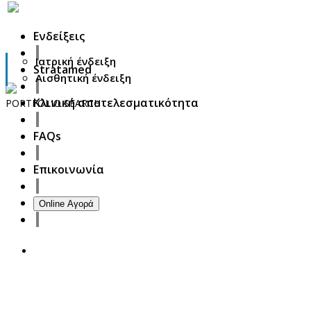
Ενδείξεις
Ιατρική ένδειξη
Stratamed
Αισθητική ένδειξη
Κλινική αποτελεσματικότητα
PORTFOLIO
SEARCH
27
FAQs
October
2017
ISDS Bangkok 2017
Επικοινωνία
23
October
2017
Dasil 6th World Congress Shanghai 2017
Online Αγορά
22
October
2017
ISSAKS New York 2017
20
October
2017
ABC 15 Arizona
18