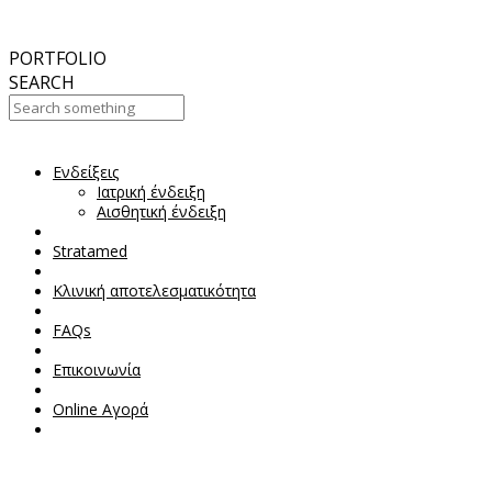
September
2017
Aesthetic Everything Award 2017
PORTFOLIO
SEARCH
Ενδείξεις
Your Cart Is Empty!
Ιατρική ένδειξη
Αισθητική ένδειξη
Stratamed
Κλινική αποτελεσματικότητα
FAQs
Επικοινωνία
Online Αγορά