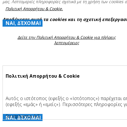
μας. Λεπτομερείς πληροφορίες σχετικά με τη χρήση των cookies 
μπορείτε να βρείτε στην
Πολιτική Απορρήτου & Cookie.
Αποδέχεστε αυτά τα cookies και τη σχετική επεξεργα
ΝΑΙ, ΔΈΧΟΜΑΙ
Δείτε την Πολιτική Απορρήτου & Cookie για πλήρεις
λεπτομέρειες
Πολιτική Απορρήτου & Cookie
Αυτός ο ιστότοπος (εφεξής ο «Ιστότοπος») παρέχεται 
(εφεξής «εμάς» ή «εμείς»). Περισσότερες πληροφορίες γ
Stratpharma AG
ΝΑΙ, ΔΈΧΟΜΑΙ
Aeschenvorstadt 57