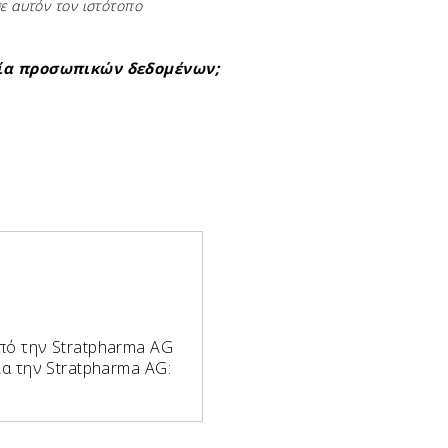
σε αυτόν τον ιστότοπο
σία προσωπικών δεδομένων;
από την Stratpharma AG
ια την Stratpharma AG: