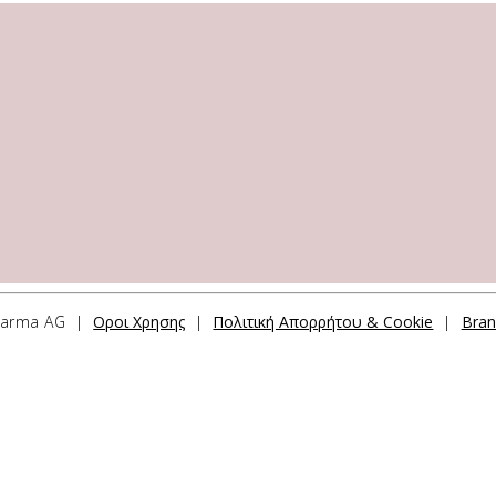
pharma AG |
Οροι Χρησης
|
Πολιτική Απορρήτου & Cookie
|
Bran
 ΜΑΣ