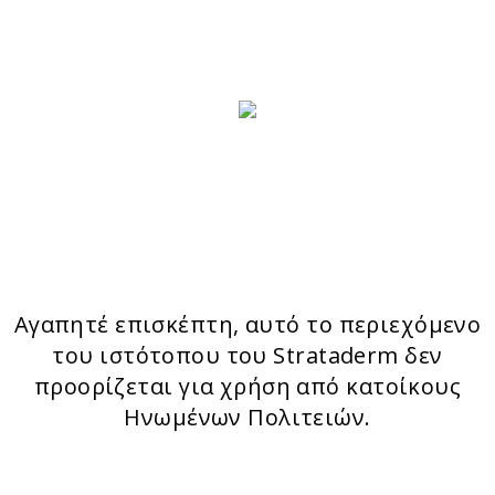
CONTACT FORM
ΤΑ ΠΡΟΙΟΝΤΑ ΜΑΣ
Stratamark
Strataderm
StrataXRT
Stratacel
StrataCTX
Αγαπητέ επισκέπτη, αυτό το περιεχόμενο
του ιστότοπου του Strataderm δεν
προορίζεται για χρήση από κατοίκους
Ηνωμένων Πολιτειών.