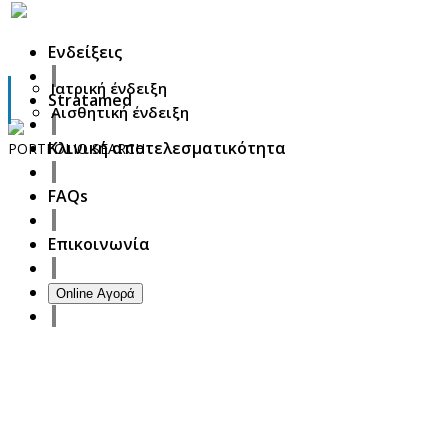
Ενδείξεις
Ιατρική ένδειξη
Stratamed
Αισθητική ένδειξη
Κλινική αποτελεσματικότητα
PORTFOLIO
SEARCH
27
FAQs
October
2017
ISDS Bangkok 2017
Επικοινωνία
23
October
2017
Dasil 6th World Congress Shanghai 2017
Online Αγορά
22
October
2017
ISSAKS New York 2017
20
October
2017
ABC 15 Arizona
18