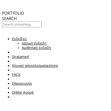
September
2017
Aesthetic Everything Award 2017
PORTFOLIO
SEARCH
Ενδείξεις
Your Cart Is Empty!
Ιατρική ένδειξη
Αισθητική ένδειξη
Stratamed
Κλινική αποτελεσματικότητα
FAQs
Επικοινωνία
Online Αγορά