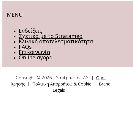
MENU
Ενδείξεις
Σχετικα με το Stratamed
Κλινική αποτελεσματικότητα
FAQs
Επικοινωνία
Online αγορά
Copyright ©
2026 - Stratpharma AG |
Οροι
ΕΠΙΚΟΙΝΩΝΗΣΤΕ ΜΑΖΙ ΜΑΣ
Χρησης
|
Πολιτική Απορρήτου & Cookie
|
Brand
Legals
Stratpharma AG
Aeschenvorstadt 57
4051 Basel
Switzerland